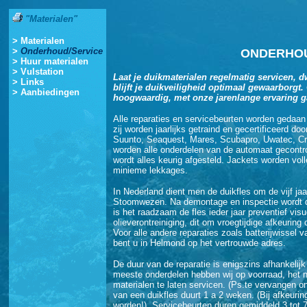
"Materialen"
> Materialen
>
Onderhoud/Service
ONDERHOU
>
Huur materialen
>
Vulstation
Laat je duikmaterialen regelmatig servicen, d
> Links
blijft je duikveiligheid optimaal gewaarborgt.
>
Aanbiedingen
hoogwaardig, met onze jarenlange ervaring ga
Alle reparaties en servicebeurten worden gedaa
zij worden jaarlijks getraind en gecertificeerd 
Suunto, Seaquest, Mares, Scubapro, Uwatec, Cr
worden alle onderdelen van de automaat gecontro
wordt alles keurig afgesteld. Jackets worden vo
minieme lekkages.
In Nederland dient men de duikfles om de vijf jaa
Stoomwezen. Na demontage en inspectie wordt de
is het raadzaam de fles ieder jaar preventief vis
olieverontreiniging, dit om vroegtijdige afkeuring
Voor alle andere reparaties zoals batterijwissel
bent u in Helmond op het vertrouwde adres.
De duur van de reparatie is enigszins afhankeli
meeste onderdelen hebben wij op voorraad, het 
materialen te laten servicen. (Ps.te vervangen on
van een duikfles duurt 1 a 2 weken. (Bij afkeuri
worden!). Servicebeurten duren gemiddeld 3 tot 